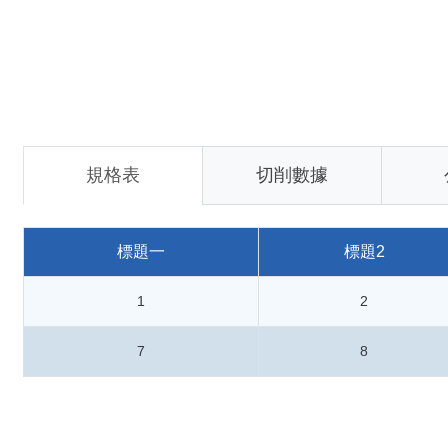
規格表
切削數據
標題一
標題2
1
2
7
8