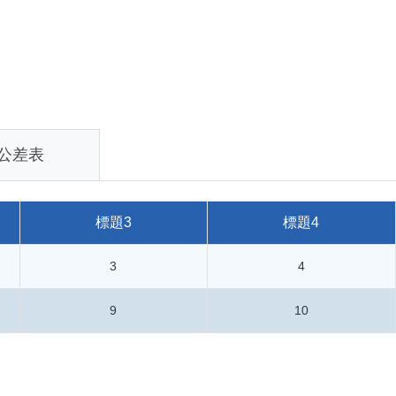
公差表
標題3
標題4
3
4
9
10