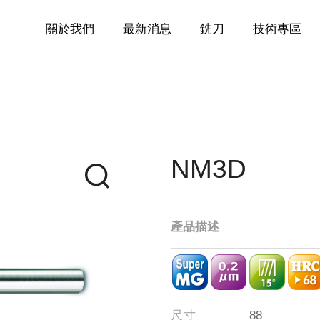
關於我們
最新消息
銑刀
技術專區
高硬度材料與高速切削
~68度
一般鋼料加工
NM3D
螺紋銑刀
銅、鋁合金切削
產品描述
不鏽鋼及鈦合金切削
(航太、醫療)
尺寸
88