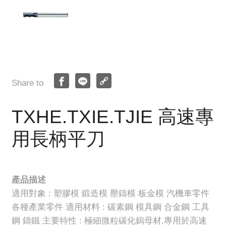
Share to
TXHE.TXIE.TJIE 高速專
用長柄平刀
產品描述
適用對象 : 塑膠模 鍛造模 壓鑄模 板金模 汽機車零件
各種產業零件 適用材料 : 碳素鋼 模具鋼 合金鋼 工具
鋼 鑄鐵 主要特性 : 極細微粒碳化鎢母材,專用於高速