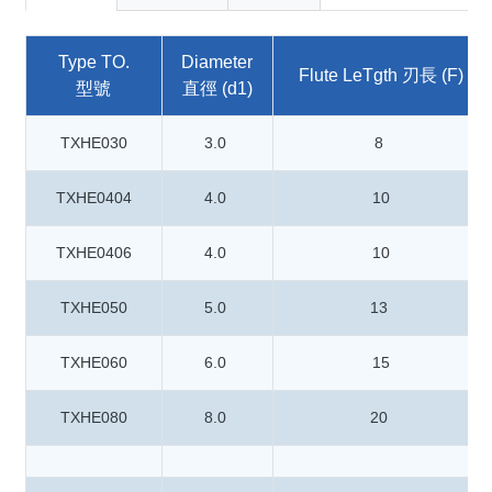
Type TO.
Diameter
Flute LeTgth 刃長 (F)
型號
直徑 (d1)
TXHE030
3.0
8
TXHE0404
4.0
10
TXHE0406
4.0
10
TXHE050
5.0
13
TXHE060
6.0
15
TXHE080
8.0
20