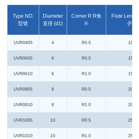
Type NO.
Diameter
Corner R R角
Flute Leng
型號
直徑 (d1)
®
(F)
UVR0405
4
R0.5
10
UVR0605
6
R0.5
15
UVR0610
6
R1.0
15
UVR0805
8
R0.5
20
UVR0810
8
R1.0
20
UVR1005
10
R0.5
25
UVR1010
10
R1.0
25