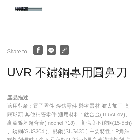
Share to
UVR 不鏽鋼專用圓鼻刀
產品描述
適用對象 : 電子零件 鐘錶零件 醫療器材 航太加工 高
爾球頭 其他精密零件 適用材料 : 鈦合金(Ti-6Al-4V)、
高溫鎳基超合金(Inconel 718)、高強度不銹鋼(15-5ph)
、銹鋼(SUS304 )、銹鋼(SUS430 ) 主要特性 : R角結
構切削硬材刀尖不易崩裂可進行少量高速溝銑切削,高